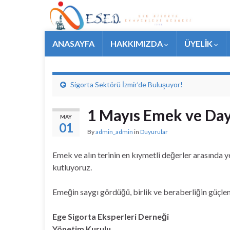
ANASAYFA
HAKKIMIZDA
ÜYELİK
Sigorta Sektörü İzmir’de Buluşuyor!
1 Mayıs Emek ve Da
MAY
01
By
admin_admin
in
Duyurular
Emek ve alın terinin en kıymetli değerler arasında
kutluyoruz.
Emeğin saygı gördüğü, birlik ve beraberliğin güçle
Ege Sigorta Eksperleri Derneği
Yönetim Kurulu