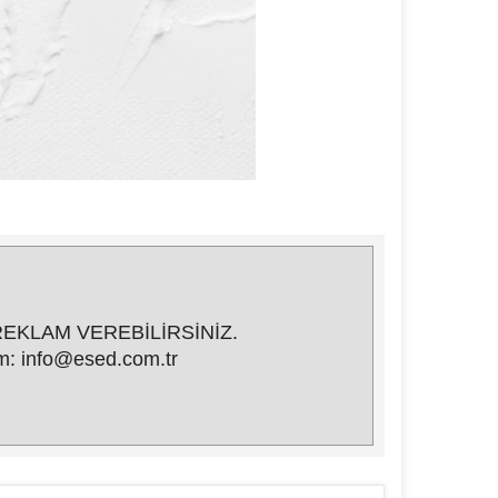
EKLAM VEREBİLİRSİNİZ.
şim: info@esed.com.tr