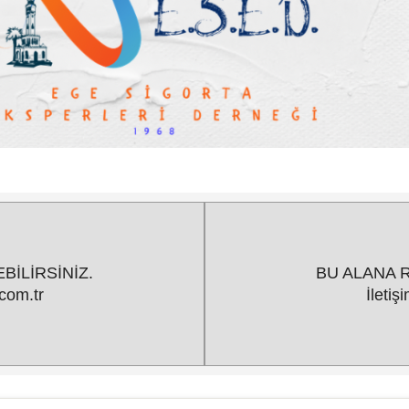
BİLİRSİNİZ.
BU ALANA R
com.tr
İleti