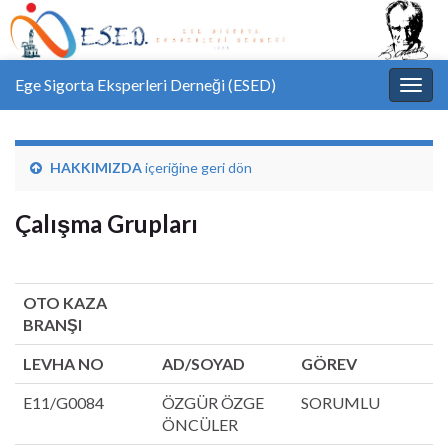
Ege Sigorta Eksperleri Derneği (ESED)
Toggl
HAKKIMIZDA
içeriğine geri dön
Çalışma Grupları
OTO KAZA
BRANŞI
LEVHA NO
AD/SOYAD
GÖREV
E11/G0084
ÖZGÜR ÖZGE
SORUMLU
ÖNCÜLER