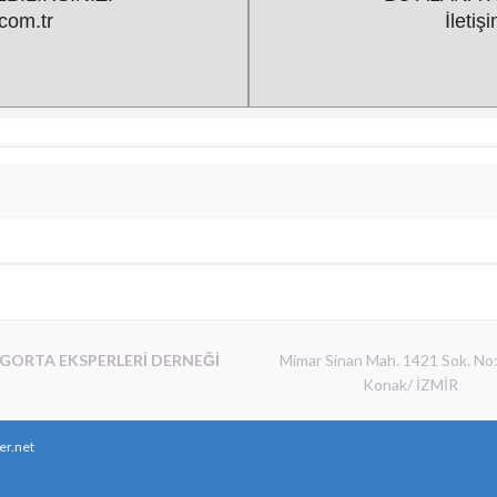
com.tr
İleti
İGORTA EKSPERLERİ DERNEĞİ
Mimar Sinan Mah. 1421 Sok. No
Konak/ İZMİR
er.net