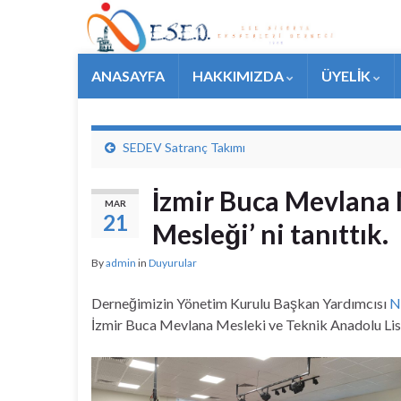
ANASAYFA
HAKKIMIZDA
ÜYELİK
SEDEV Satranç Takımı
İzmir Buca Mevlana M
MAR
21
Mesleği’ ni tanıttık.
By
admin
in
Duyurular
Derneğimizin Yönetim Kurulu Başkan Yardımcısı
N
İzmir Buca Mevlana Mesleki ve Teknik Anadolu Lisesi