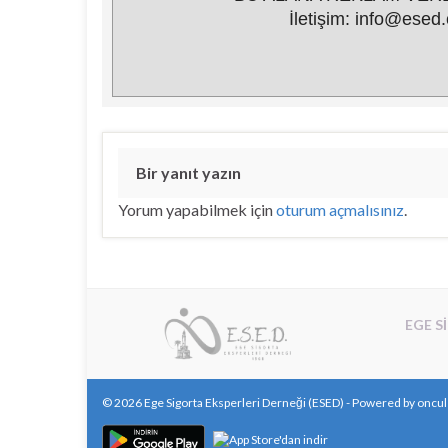
İletişim: info@esed.
Bir yanıt yazın
Yorum yapabilmek için
oturum açmalısınız
.
EGE S
© 2026 Ege Sigorta Eksperleri Derneği (ESED) - Powered by
oncul