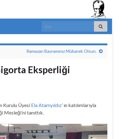
Search for:
Ramazan Bayramınız Mübarek Olsun.
igorta Eksperliği
m Kurulu Üyesi
Ela Atamyıldız
’ ın katılımlarıyla
 Mesleği’ni tanıttık.