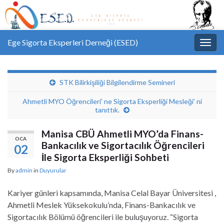
Ege Sigorta Eksperleri Derneği (ESED)
Toggl
STK Bilirkişiliği Bilgilendirme Semineri
Ahmetli MYO Öğrencileri’ ne Sigorta Eksperliği Mesleği’ ni
tanıttık.
Manisa CBÜ Ahmetli MYO’da Finans-
OCA
Bankacılık ve Sigortacılık Öğrencileri
02
İle Sigorta Eksperliği Sohbeti
By
admin
in
Duyurular
Kariyer günleri kapsamında, Manisa Celal Bayar Üniversitesi ,
Ahmetli Meslek Yüksekokulu’nda, Finans-Bankacılık ve
Sigortacılık Bölümü öğrencileri ile buluşuyoruz. “Sigorta