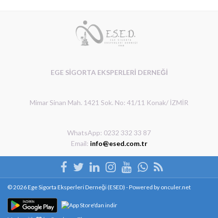
EGE SİGORTA EKSPERLERİ DERNEĞİ
Mimar Sinan Mah. 1421 Sok. No: 41/11 Konak/ İZMİR
WhatsApp: 0232 332 33 87
Email:
info@esed.com.tr
© 2026 Ege Sigorta Eksperleri Derneği (ESED) - Powered by
onculer.net