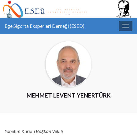
Ege Sigorta Eksperleri Derneği (ESED)
Toggl
MEHMET LEVENT YENERTÜRK
Yönetim Kurulu Başkan Vekili